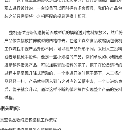
去。而这个成型区的形状是由模具来决定的，模具是根据产品的外
观去进行设计的。一台设备可以同时拥有多套模具，我们在产品包
装之前只需要将与之相匹配的模具更换上即可。
整机通过链条传送将前面成型后的模输送到物料摆放区，然后将
产品依次摆放拉伸成型的凹槽中去，在这个真空食品收缩膜包装机
工作流程中视产品外形不同，可以视产品外形不同，采用人工投料
或者是机械手投料，像是一些小规格的产品，例如单枚的小烤肠或
进是鹌鹑蛋类产品，可以加装辅助摆料的篦子，篦子在设备运行的
过程中是呈现升降式运动的，一个步进开始时篦子落下，人工将产
品轻轻一扫，产品就会落入到与之对应的凹槽中去，一个步进结束
后，篦子就会升起，通过这样不断的循环操作实现整个产品的投料
过程。
相关新闻：
真空食品收缩膜包装机工作流程