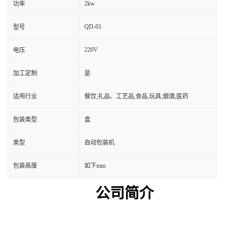
2kw
功率
QD-01
型号
220V
电压
加工定制
是
适用行业
餐饮,礼品、工艺品,食品,玩具,烟酒,医药
包装类型
盒
类型
自动包装机
包装高度
如下mm
公司简介