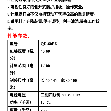
7.可视性良好的侧开式防护挡板，操作安全。
8.计量螺杆由不仅电机驱动可获得极高的重复精度。
9.采用料斗升降装置,便于调整，利于清洗,提高工作效
率。
性能参数：
型号
QD-
60
F
Z
包装速度（袋
/
40-60
分）
计量范围（毫
1-
10
0
升）
制袋尺寸（毫
长
50-145 宽 30-100
米）
电源电压
三相四线制
380V/50Hz
功率（千瓦）
1．72
重量（千克）
255