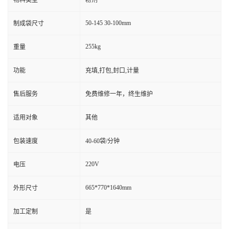
物料类型
粉剂
50-145 30-100mm
制成袋尺寸
255kg
重量
功能
充填,打包,封口,计量
售后服务
免费维修一年，终生维护
适用对象
其他
包装速度
40-60袋/分钟
220V
电压
665*770*1640mm
外形尺寸
加工定制
是