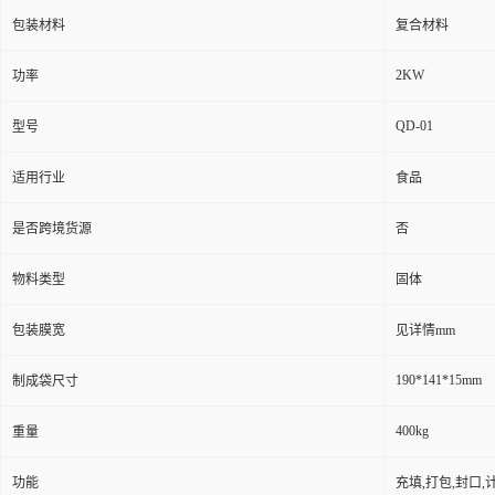
包装材料
复合材料
2KW
功率
QD-01
型号
适用行业
食品
是否跨境货源
否
物料类型
固体
包装膜宽
见详情mm
190*141*15mm
制成袋尺寸
400kg
重量
功能
充填,打包,封口,