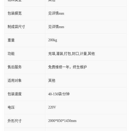
物料类型
其他
包装膜宽
见详情mm
制成袋尺寸
见详情mm
200kg
重量
功能
充填,灌装,打包,封口,计量,其他
售后服务
免费维修一年，终生维护
适用对象
其他
包装速度
40-150袋/分钟
220V
电压
2000*850*1450mm
外形尺寸