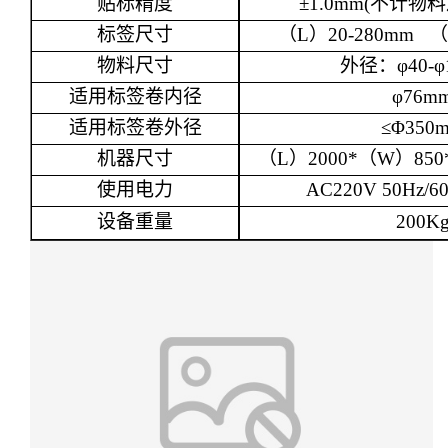
贴标精度
±1.0mm(
不计物料
标签尺寸
（
L
）
20-280mm
（
物料尺寸
外径
：
φ40-
适用标签卷内径
φ76m
适用标签卷外径
≤
Φ350
机器
尺寸
（
L
）
2
000*
（
W
）
85
0
使用电力
AC220V 50Hz/6
设备重量
200K