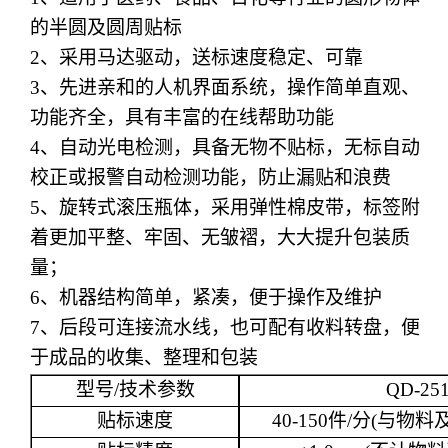
的半圆及圆周贴标
2
、
采用马达驱动，送标速度稳定、可靠
3
、
先进亲和的人机界面系统，操作简单直观、
功能齐全，具有丰富的在线帮助功能
4
、
自动光电检测，具备无物不贴标，无标自动
校正或报警自动检测功能，防止漏贴和浪费
5
、
旋转式滚压瓶体，采用弹性棉皮带，标签附
着更加平整、牢固、无皱褶，大大提升包装质
量；
6
、
机器结构简单，紧凑，便于操作及维护
7
、
后段可连接流水线，也可配有收料转盘，便
于成品的收集、整理和包装
型号
/
技术参数
QD
-25
贴标速度
40-150
件
/
分
(
与物料