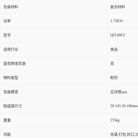
包装材料
复合材料
1.75KW
功率
QD-60FZ
型号
适用行业
食品
是否跨境货源
否
物料类型
粉剂
包装膜宽
见详情mm
50-145 30-100mm
制成袋尺寸
255kg
重量
功能
充填,打包,封口,