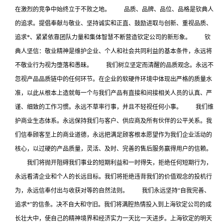
在激烈的竞争中始终立于不败之地。 品质、品牌、品位、品格是钦典人
的追求。提倡奉献与敬业、坚持诚实和正直、鼓励进取与创新、重视品质、
追求*、紧紧依靠团队力量和集体智慧不断营造钦定公司的新形象。 钦
典人坚信：敬业精神是维护企业、个人和社会共同利益的基本条件，永远将
不敬业行为视为堕落和愚昧。 我们树立坚定而清醒的品质观念。永远不
忽视产品品质链中的任何环节。在企业的软硬件环境中体现出严格的质量水
准，以此从根本上造就每一个与我们产品有直接和间接相关人员的认真、严
谨、细致的工作习惯。永远不草率行事，并且不轻视任何小事。 我们维
护商业生态体系。永远保持我们与客户、供应商及所有伙伴的公平关系。我
们信奉顾客至上的商业道德，永远把满足顾客根本愿望作为我们企业活动的
核心，以过硬的产品质量，灵活、及时、完善的售后服务赢得用户的信赖。
我们将抛开阻碍我们事业的短期利益和一时得失，拒绝任何短期行为，
永远看清企业和个人的长远目标。我们将拒绝违背我们的价值观念的投机行
为，永远信奉付出与收获对等的自然法则。 我们永远坚持“自我完善、
追求*”的信条。决不自大和守旧。我们将满腔热情投入到上海钦定公司的成
长壮大中，使自己的精神境界和经济实力一天比一天进步。上海钦定的明天