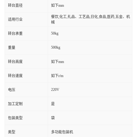
转台直径
如下mm
餐饮,化工,礼品、工艺品,日化,食品,医药,五金、机
适用行业
械
50kg
转台承重
500kg
重量
转台高度
如下mm
转台速度
如下r/m
220V
电压
加工定制
是
包装类型
袋
类型
多功能包装机