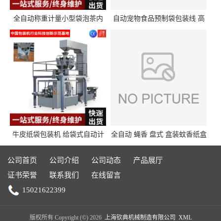
全自动称重计量小型袋泡茶内
自动宠物食品预制袋包装线 高
外袋包装机三角包茶叶包装机
精度称重分装给袋式包装机
牛皮纸袋包装机 给袋式自动计
全自动 蝇香 盘式 盒装蚊香纸盒
量封口包装机填充机械 给袋式
热收缩枕式包装机
包装机
公司首页
公司介绍
公司动态
产品展厅
证书荣誉
联系我们
在线留言
15021622399
版权所有 Copyright (©) 2026
上海钦典机械制造有限公司
XML