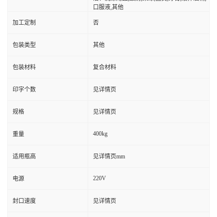
口服液,其他
加工定制
否
包装类型
其他
包装材料
复合材料
印字个数
见详情页
规格
见详情页
400kg
重量
适用瓶高
见详情页mm
220V
电源
封口速度
见详情页