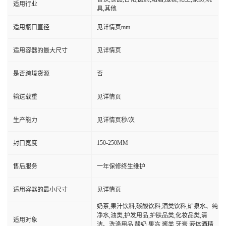
适用行业
具,其他
适用瓶口直径
见详情页mm
适用容器的最大尺寸
见详情页
是否跨境货源
否
输送载重
见详情页
生产能力
见详情页秒/次
150-250MM
封口宽度
售后服务
一年保修终生维护
适用容器的最小尺寸
见详情页
奶茶,果汁饮料,碳酸饮料,酒类饮料,矿泉水、纯
净水,油类,护发用品,护肤品类,化妆品类,清
适用对象
洁、洗涤用品,酸奶,果冻,酱类,牙膏,液体酒精,