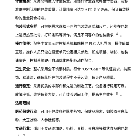
计量精准
：采用高精度的计量装置，如螺杆计量器或称重传感器，能够
准确控制肽粉的包装重量，计量精度可达到 ±1% 甚至更高，保证每袋肽
粉的重量符合标准。
包装形式多样
：可根据需求选择不同的包装袋形式和尺寸，还能在包装
4
上进行热压批号、打印条码等操作，满足不同客户的包装要求
。
操作简便
：配备中文显示屏控制系统和触摸屏 PLC 人机界面，操作简单
直观，操作人员只需在设置单元设定相关参数，如充填量、袋长、包装
速度等，控制系统即可自动优化匹配各动作配合。
卫生安全
：整机采用全不锈钢材质，符合 “QS”“GMP” 等认证要求，抗腐
蚀、易清洁，确保肽粉在包装过程中不受污染，保证产品质量。
运行稳定
：采用优质的零部件和先进的制造工艺，设备运行稳定可靠，
8
故障率低，维护保养方便，可连续长时间工作，提高生产效率
。
适用范围
医药保健行业
：可用于包装各种肽类药物、保健品粉末，如胶原蛋白肽
粉、大豆肽粉、人参肽粉等。
食品行业
：适用于食品添加剂、奶粉、豆粉、蛋白粉等粉状食品的包装
4
7