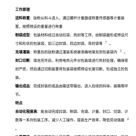
工作原理
送料称重
：肽粉从料斗进入，通过螺杆计量器或称重传感器等计量装
置，按照预设的重量进行称重
制袋成型
：包装材料经过自动拉袋、热封等工序，由制袋器形成预设尺
7
寸和形状的包装袋，如三边封袋、四边封袋、背封袋等
。
3
充填灌装
：称重后的肽粉通过灌装系统被准确地填充到包装袋内
。
封口切断
：填充完毕后，利用电热元件对包装袋进行热封处理，确保密
封严密，然后通过切割装置将包装袋按照预设长度切断，形成独立的包
装。
输出成品
：完成封装的成品由输送带输出，进入后续的码垛、装箱等环
节。
特点
自动化程度高
：能自动完成拉袋、制袋、充填、计量、封口、切袋、计
4
数等一系列包装工序，减少人工操作，提高生产效率，降低劳动强度
。