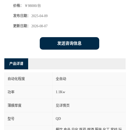
价格：
￥98000/台
发布日期：
2025-04-09
更新日期：
2026-08-07
发送咨询信息
产品详请
自动化程度
全自动
1.1Kw
功率
薄膜厚度
见详情页
QD
型号
餐饮,食品,日化,医药,烟酒,服装,化工,家纺,玩