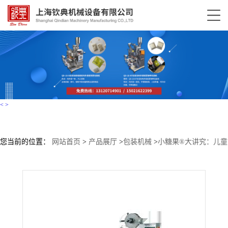
<
>
您当前的位置：
网站首页
>
产品展厅
>
包装机械
>
小糖果®大讲究：儿童
糖果专用包装机，从计量到封口的全流程呵护