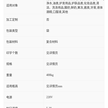
净水,油类,护发用品,护肤品类,化妆品类,清
适用对象
洁、洗涤用品,酸奶,鲜奶,果冻,酱类,牙膏,液体
酒精,口服液,其他
加工定制
否
包装类型
袋
包装材料
复合材料
印字个数
见详情页
规格
见详情页
400kg
重量
适用瓶高
见详情页mm
220V
电源