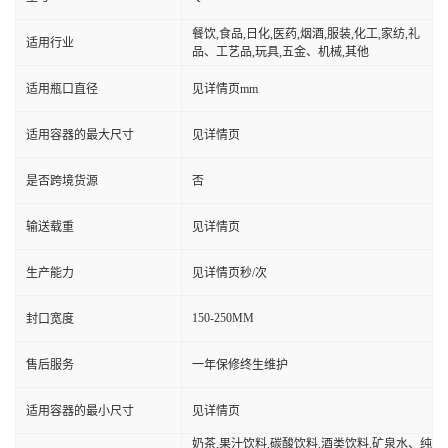
餐饮,食品,日化,医药,烟酒,服装,化工,家纺,礼
适用行业
品、工艺品,玩具,五金、机械,其他
适用瓶口直径
见详情页mm
适用容器的最大尺寸
见详情页
是否跨境货源
否
输送载重
见详情页
生产能力
见详情页秒/次
150-250MM
封口宽度
售后服务
一年保修终生维护
适用容器的最小尺寸
见详情页
奶茶,果汁饮料,碳酸饮料,酒类饮料,矿泉水、纯