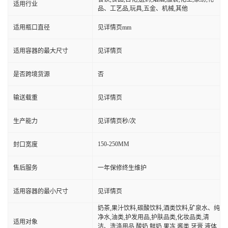
适用行业
品、工艺品,玩具,五金、机械,其他
适用瓶口直径
见详情页mm
适用容器的最大尺寸
见详情页
是否跨境货源
否
输送载重
见详情页
生产能力
见详情页秒/次
150-250MM
封口宽度
售后服务
一年保修终生维护
适用容器的最小尺寸
见详情页
奶茶,果汁饮料,碳酸饮料,酒类饮料,矿泉水、纯
净水,油类,护发用品,护肤品类,化妆品类,清
适用对象
洁、洗涤用品,酸奶,鲜奶,果冻,酱类,牙膏,液体