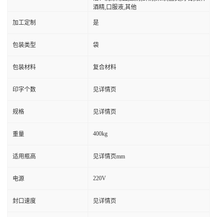
酒精,口服液,其他
加工定制
是
包装类型
袋
包装材料
复合材料
印字个数
见详情页
规格
见详情页
400kg
重量
适用瓶高
见详情页mm
220V
电源
封口速度
见详情页