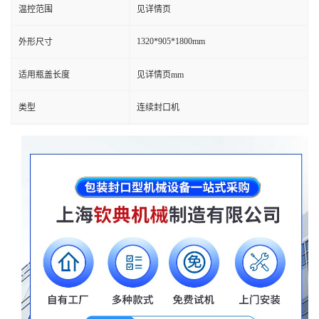
温控范围
见详情页
1320*905*1800mm
外形尺寸
适用瓶盖长度
见详情页mm
类型
连续封口机