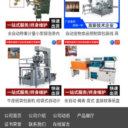
全自动称重计量小型袋泡茶内
自动宠物食品预制袋包装线 高
外袋包装机三角包茶叶包装机
精度称重分装给袋式包装机
牛皮纸袋包装机 给袋式自动计
全自动 蝇香 盘式 盒装蚊香纸盒
量封口包装机填充机械 给袋式
热收缩枕式包装机
包装机
公司首页
公司介绍
公司动态
产品展厅
证书荣誉
联系我们
在线留言