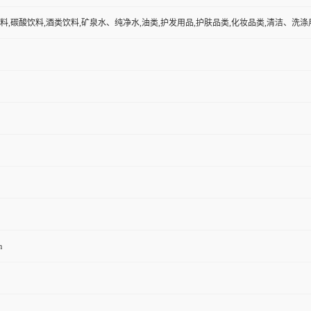
料,碳酸饮料,酒类饮料,矿泉水、纯净水,油类,护发用品,护肤品类,化妆品类,清洁、洗涤用
m