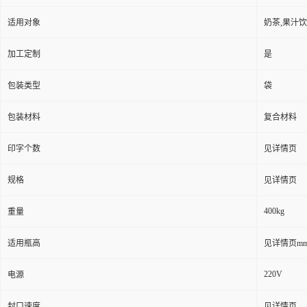
适用对象
奶茶,果汁饮
加工定制
是
包装类型
袋
包装材料
复合材料
印字个数
见详情页
规格
见详情页
400kg
重量
适用瓶高
见详情页m
220V
电源
封口速度
见详情页