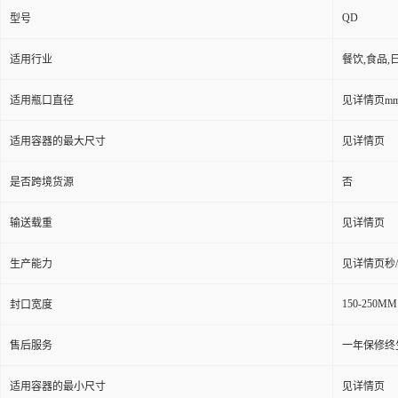
QD
型号
适用行业
餐饮,食品,
适用瓶口直径
见详情页m
适用容器的最大尺寸
见详情页
是否跨境货源
否
输送载重
见详情页
生产能力
见详情页秒
150-250MM
封口宽度
售后服务
一年保修终
适用容器的最小尺寸
见详情页