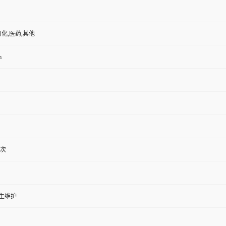
日化,医药,其他
m
/次
生维护