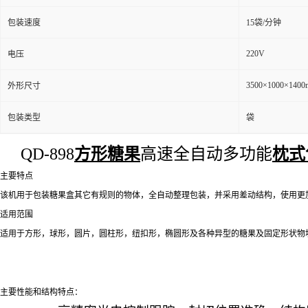
包装速度
15袋/分钟
220V
电压
3500×1000×140
外形尺寸
包装类型
袋
QD-898
方形糖果
高速全自动多功能
枕式
主要特点
该机用于包装糖果盒其它有规则的物体，全自动整理包装，并采用差动结构，使用更
适用范围
适用于方形，球形，圆片，圆柱形，纽扣形，椭圆形及各种异型的糖果及固定形状物
主要性能和结构特点：