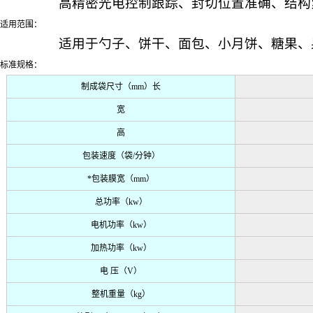
高精密光电控制跟踪、封切位置准确、结构
适用范围：
适用于勺子、饼干、面包、小月饼、糖果、
标准规格：
制成袋尺寸（
mm
）长
宽
高
包装速度（袋
/
分钟）
*包装膜宽（
mm
）
总功率（
kw
）
电机功率（
kw
）
加热功率（
kw
）
电 压（
V
）
整机重量（
kg
）