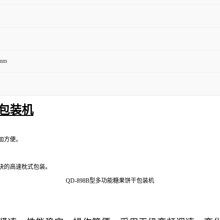
0mm
包装机
加方便。
块的高速枕式包装。
QD-
898B
型多功能糖果饼干包装机