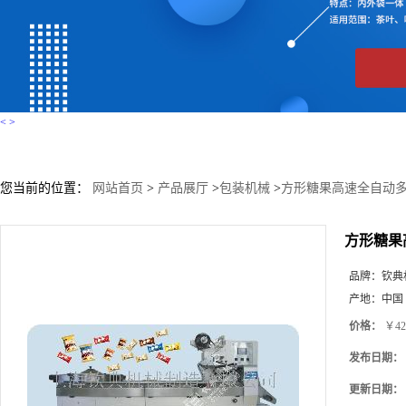
<
>
您当前的位置：
网站首页
>
产品展厅
>
包装机械
>
方形糖果高速全自动多
方形糖果
品牌：
钦典
产地：
中国
价格：
￥42
发布日期：
更新日期：