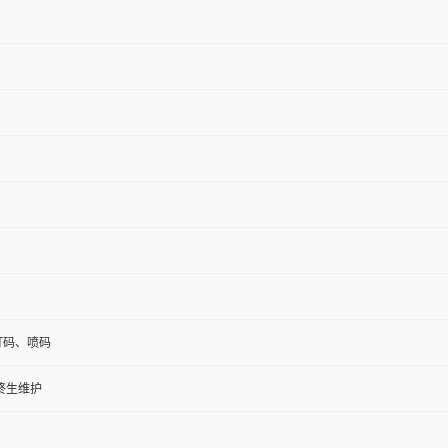
,打码、喷码
终生维护