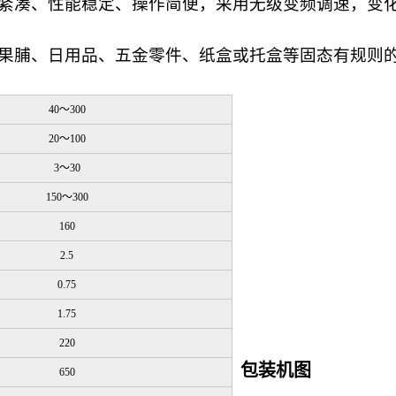
紧凑、性能稳定、操作简便，采用无级变频调速，变
果脯、日用品、五金零件、纸盒或托盒等固态有规则
40
～
300
20
～
100
3
～
30
150
～
300
160
2.5
0.75
1.75
220
包装机图
650