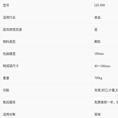
QD-898
型号
适用行业
食品
是否跨境货源
是
物料类型
颗粒
180mm
包装膜宽
制成袋尺寸
40～300mm
700kg
重量
功能
充填,封口,计量
售后服务
免费维修一年，
适用对象
其他