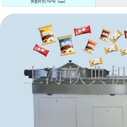
外型尺寸
L*W*H
（
mm
）