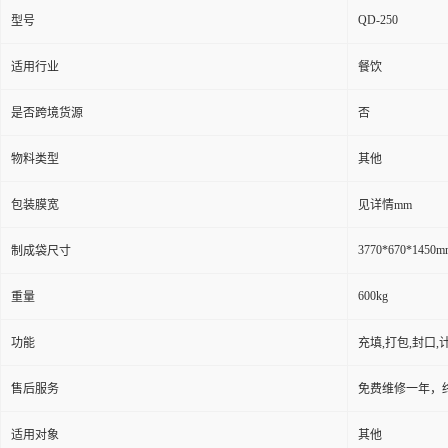
QD-250
型号
适用行业
餐饮
是否跨境货源
否
物料类型
其他
包装膜宽
见详情mm
3770*670*1450m
制成袋尺寸
600kg
重量
功能
充填,打包,封口,
售后服务
免费维修一年，
适用对象
其他