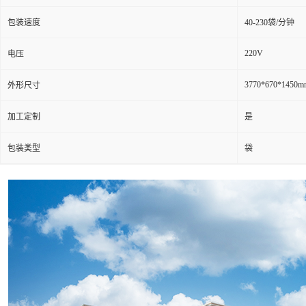
包装速度
40-230袋/分钟
220V
电压
3770*670*1450m
外形尺寸
加工定制
是
包装类型
袋