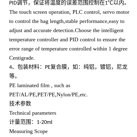
调节，保证将温度的误差范围控制在
℃以内。
PID
1
The touch screen operation, PLC control, servo motor
to control the bag length,stable performance,easy to
adjust and accurate detection.Choose the intelligent
temperature controller and PID control to ensure the
error range of temperature controlled within 1 degree
Centigrade.
、包装材料：
复合膜，如：纯铝，镀铝，尼龙
4
PE
等。
PE laminated film , such as
PET/AL/PE,PET/PE,Nylon/PE,etc.
技术参数
Technical parameters
计量范围：
1-20ml
Measuring Scope