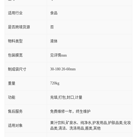
适用行业
食品
是否跨境货源
否
物料类型
液体
包装膜宽
见详情mm
30-180 20-60mm
制成袋尺寸
720kg
重量
功能
充填,打包,封口,计量
售后服务
免费维修一年，终生维护
果汁饮料,矿泉水、纯净水,护发用品,护肤品类,化妆
适用对象
品类,清洁、洗涤用品,酱类,其他