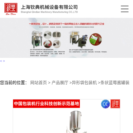
<
>
您当前的位置：
网站首页
>
产品展厅
>
异形袋包装机
>
条状蓝莓酱罐装
包装机条袋果汁异形袋包装机全自动果酱包装机