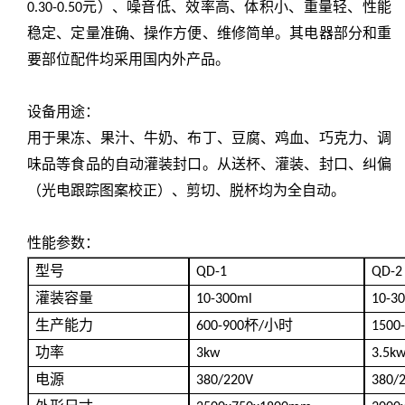
元）、噪音低、效率高、体积小、重量轻、性能
0.30-0.50
稳定、定量准确、操作方便、维修简单。其电器部分和重
要部位配件均采用国内外
产品。
设备用途：
用于果冻、果汁、牛奶、布丁、豆腐、鸡血、巧克力、调
味品等食品的自动灌装封口。从送杯、灌装、封口、纠偏
（光电跟踪图案校正）、剪切、脱杯均为全自动。
性能参数：
型号
QD-1
QD-2
灌装容量
10-300ml
10-3
生产能力
杯
小时
600-900
/
1500
功率
3kw
3.5k
电源
380/220V
380/