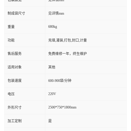
包装膜宽
见详情mm
制成袋尺寸
见详情mm
680kg
重量
功能
充填,灌装,打包,封口,计量
售后服务
免费维修一年，终生维护
适用对象
其他
包装速度
600-900袋/分钟
220V
电压
2500*750*1800mm
外形尺寸
加工定制
是