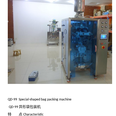
QD
-99 Special-shaped bag packing machine
异形袋包装机
QD
-99
特 点
Characteristic