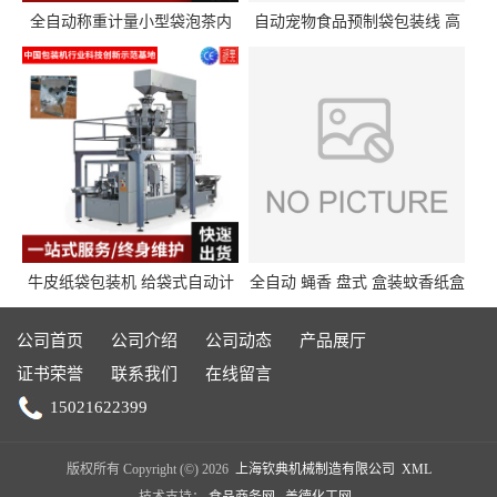
全自动称重计量小型袋泡茶内
自动宠物食品预制袋包装线 高
外袋包装机三角包茶叶包装机
精度称重分装给袋式包装机
牛皮纸袋包装机 给袋式自动计
全自动 蝇香 盘式 盒装蚊香纸盒
量封口包装机填充机械 给袋式
热收缩枕式包装机
包装机
公司首页
公司介绍
公司动态
产品展厅
证书荣誉
联系我们
在线留言
15021622399
版权所有 Copyright (©) 2026
上海钦典机械制造有限公司
XML