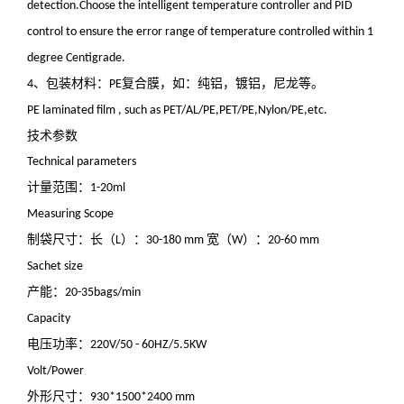
detection.Choose the intelligent temperature controller and PID
control to ensure the error range of temperature controlled within 1
degree Centigrade.
、包装材料：
复合膜，如：纯铝，镀铝，尼龙等。
4
PE
PE laminated film , such as PET/AL/PE,PET/PE,Nylon/PE,etc.
技术参数
Technical parameters
计量范围：
1-20ml
Measuring Scope
制袋尺寸：长（
）：
宽（
）：
L
30-180 mm
W
20-60 mm
Sachet size
产能：
20-35bags/min
Capacity
电压功率：
220V/50 - 60HZ/5.5KW
Volt/Power
外形尺寸：
930*1500*2400 mm