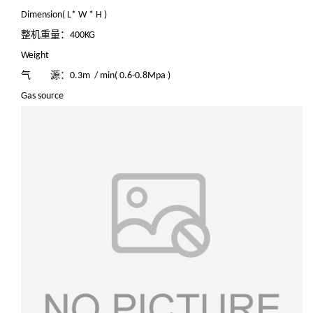
Dimension( L* W * H )
整机重量：
400KG
Weight
气
源：
0.3m / min( 0.6-0.8Mpa )
Gas source