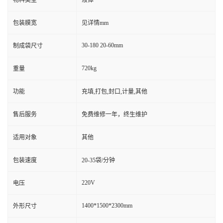
物料类型
液体
包装膜宽
见详情mm
30-180 20-60mm
制成袋尺寸
720kg
重量
功能
充填,打包,封口,计量,其他
售后服务
免费维修一年，终生维护
适用对象
其他
包装速度
20-35袋/分钟
220V
电压
1400*1500*2300mm
外形尺寸