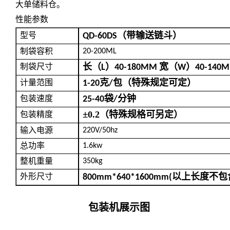
大单储料仓。
性能参数
（带输送链斗）
型号
QD-60DS
制袋容积
20-200ML
长（
）
宽（
）
制袋尺寸
L
40-180MM
W
40-140
克
包（特殊规定可定）
计量范围
1-20
/
袋
分钟
包装速度
25-40
/
±
0.2
（特殊规格可另定）
包装精度
输入电源
220V/50hz
总功率
1.6kw
整机重量
350kg
以上长度不包
外形尺寸
800mm*640*1600mm(
包装机展示图