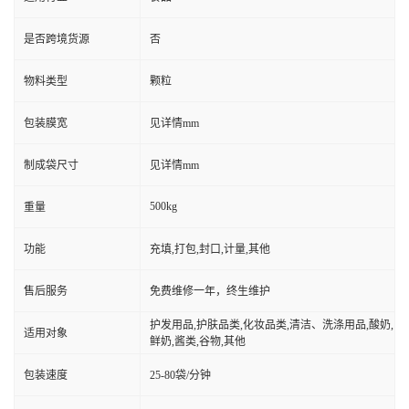
是否跨境货源
否
物料类型
颗粒
包装膜宽
见详情mm
制成袋尺寸
见详情mm
500kg
重量
功能
充填,打包,封口,计量,其他
售后服务
免费维修一年，终生维护
护发用品,护肤品类,化妆品类,清洁、洗涤用品,酸奶,
适用对象
鲜奶,酱类,谷物,其他
包装速度
25-80袋/分钟