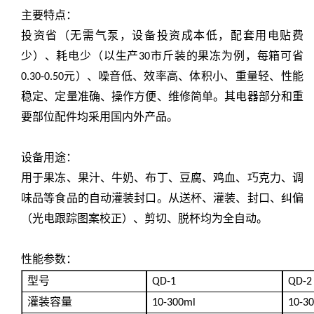
主要特点：
投资省（无需气泵，设备投资成本低，配套用电贴费
少）、耗电少（以生产
市斤装的果冻为例，每箱可省
30
元）、噪音低、效率高、体积小、重量轻、性能
0.30-0.50
稳定、定量准确、操作方便、维修简单。其电器部分和重
要部位配件均采用国内外
产品。
设备用途：
用于果冻、果汁、牛奶、布丁、豆腐、鸡血、巧克力、调
味品等食品的自动灌装封口。从送杯、灌装、封口、纠偏
（光电跟踪图案校正）、剪切、脱杯均为全自动。
性能参数：
型号
QD-1
QD-2
灌装容量
10-300ml
10-3