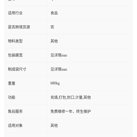
适用行业
食品
是否跨境货源
否
物料类型
其他
包装膜宽
见详情mm
制成袋尺寸
见详情mm
680kg
重量
功能
充填,打包,封口,计量,其他
售后服务
免费维修一年，终生维护
适用对象
其他