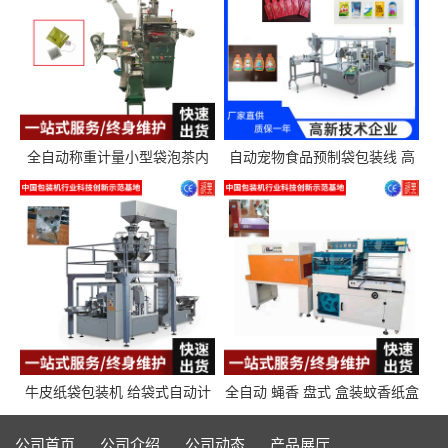
全自动称重计量小型袋泡茶内
自动宠物食品预制袋包装线 高
外袋包装机三角包茶叶包装机
精度称重分装给袋式包装机
牛皮纸袋包装机 给袋式自动计
全自动 蝇香 盘式 盒装蚊香纸盒
量封口包装机填充机械 给袋式
热收缩枕式包装机
包装机
公司首页
公司介绍
公司动态
产品展厅