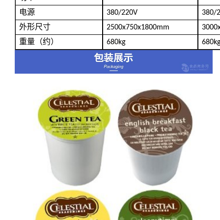
电源
380/220V
380/
外形尺寸
2500x750x1800mm
3000
重量（约）
680kg
680k