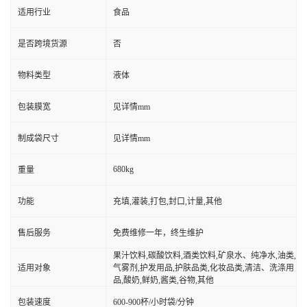
适用行业
食品
是否跨境货源
否
物料类型
液体
包装膜宽
见详情mm
制成袋尺寸
见详情mm
680kg
重量
功能
充填,灌装,打包,封口,计量,其他
售后服务
免费维修一年，终生维护
果汁饮料,碳酸饮料,酒类饮料,矿泉水、纯净水,油类,
适用对象
气雾剂,护发用品,护肤品类,化妆品类,清洁、洗涤用
品,酸奶,鲜奶,酱类,谷物,其他
包装速度
600-900杯/小时袋/分钟