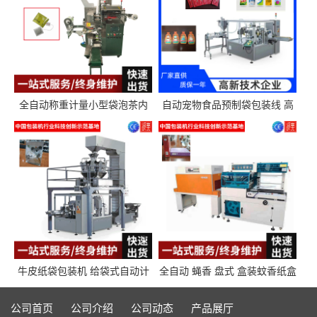
全自动称重计量小型袋泡茶内
自动宠物食品预制袋包装线 高
外袋包装机三角包茶叶包装机
精度称重分装给袋式包装机
牛皮纸袋包装机 给袋式自动计
全自动 蝇香 盘式 盒装蚊香纸盒
量封口包装机填充机械 给袋式
热收缩枕式包装机
包装机
公司首页
公司介绍
公司动态
产品展厅