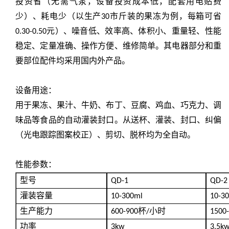
投资省（无需气泵，设备投资成本低，配套用电贴费
少）、耗电少（以生产
市斤装的果冻为例，每箱可省
30
元）、噪音低、效率高、体积小、重量轻、性能
0.30-0.50
稳定、定量准确、操作方便、维修简单。其电器部分和重
要部位配件均采用国内外
产品。
设备用途：
用于果冻、果汁、牛奶、布丁、豆腐、鸡血、巧克力、调
味品等食品的自动灌装封口。从送杯、灌装、封口、纠偏
（光电跟踪图案校正）、剪切、脱杯均为全自动。
性能参数：
型号
QD-1
QD-2
灌装容量
10-300ml
10-3
生产能力
杯
小时
600-900
/
1500
功率
3kw
3.5k