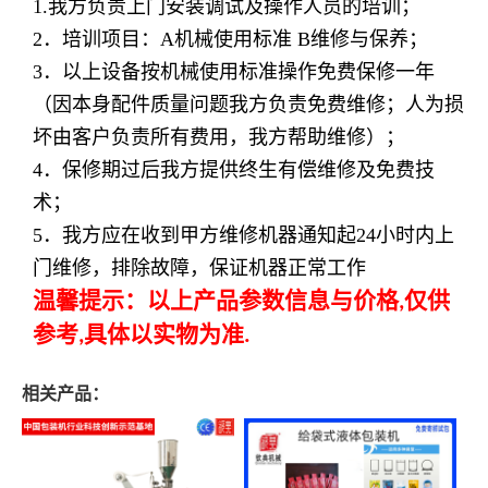
1.我方负责上门安装调试及操作人员的培训；
2
．培训项目：
A
机械使用标准
B
维修与保养；
3
．以上设备按机械使用标准操作免费保修一年
（因本身配件质量问题我方负责免费维修；人为损
坏由客户负责所有费用，我方帮助维修）；
4
．保修期过后我方提供终生有偿维修及免费技
术；
5
．我方应在收到甲方维修机器通知起
24
小时内上
门维修，排除故障，保证机器正常工作
温馨提示：以上产品参数信息与价格
仅供
,
参考
具体以实物为准
,
.
相关产品：