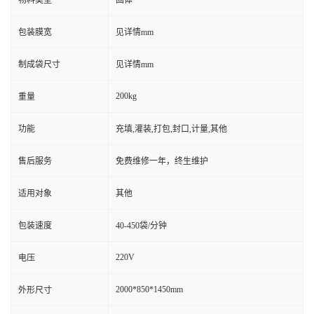
物料类型
固体
包装膜宽
见详情mm
制成袋尺寸
见详情mm
200kg
重量
功能
充填,灌装,打包,封口,计量,其他
售后服务
免费维修一年，终生维护
适用对象
其他
包装速度
40-450袋/分钟
220V
电压
2000*850*1450mm
外形尺寸