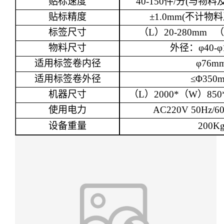
贴标速度
40-150
件
/
分
(
与物料
贴标精度
±1.0mm(
不计物料
标签尺寸
（
L
）
20-280mm
（
物料尺寸
外径
：
φ40-
适用标签卷内径
φ76m
适用标签卷外径
≤
Φ350
机器
尺寸
（
L
）
2
000*
（
W
）
85
0
使用电力
AC220V 50Hz/6
设备重量
200K