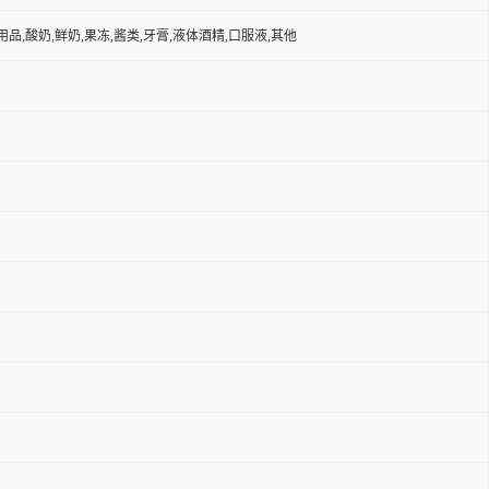
品,酸奶,鲜奶,果冻,酱类,牙膏,液体酒精,口服液,其他