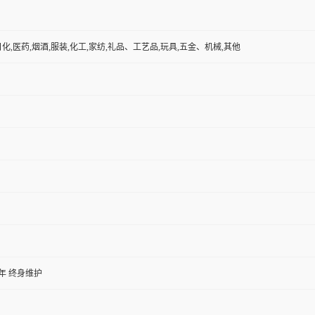
日化,医药,烟酒,服装,化工,家纺,礼品、工艺品,玩具,五金、机械,其他
年 终身维护