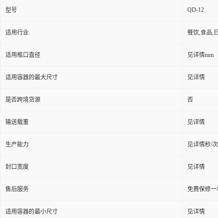
QD-12
型号
适用行业
餐饮,食品,
适用瓶口直径
见详情mm
适用容器的最大尺寸
见详情
是否跨境货源
否
输送载重
见详情
生产能力
见详情秒/次
封口宽度
见详情
售后服务
免费保修一
适用容器的最小尺寸
见详情