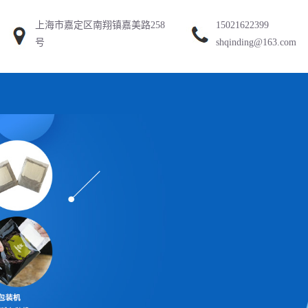
上海市嘉定区南翔镇嘉美路258
15021622399
号
shqinding@163.com