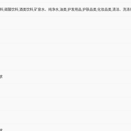
料,碳酸饮料,酒类饮料,矿泉水、纯净水,油类,护发用品,护肤品类,化妆品类,清洁、洗涤用
求
求