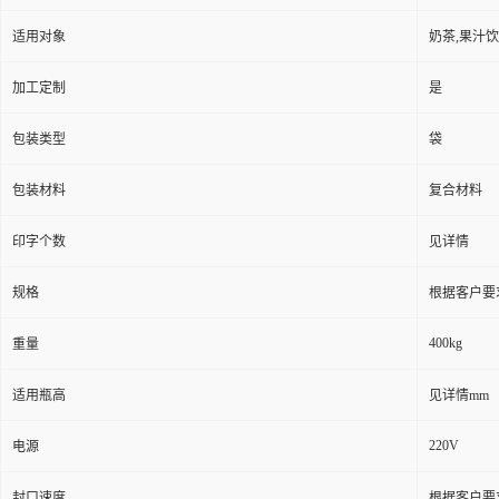
适用对象
奶茶,果汁饮
加工定制
是
包装类型
袋
包装材料
复合材料
印字个数
见详情
规格
根据客户要
400kg
重量
适用瓶高
见详情mm
220V
电源
封口速度
根据客户要