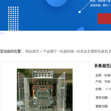
<
>
您当前的位置：
网站首页
>
产品展厅
>
包装机械
>
长条益生菌粉包装机 
长条益生
品牌：
钦典
产地：
中国
价格：
￥58
发布日期：
更新日期：