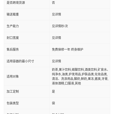
是否跨境货源
否
输送载重
见详情
生产能力
见详情秒/次
封口宽度
见详情
售后服务
免费保修一年 终身维护
适用容器的最小尺寸
见详情
奶茶,果汁饮料,碳酸饮料,酒类饮料,矿泉水、
纯净水,油类,护发用品,护肤品类,化妆品类,
适用对象
清洁、洗涤用品,酸奶,鲜奶,果冻,酱类,牙膏,
液体酒精,口服液,其他
加工定制
是
包装类型
袋