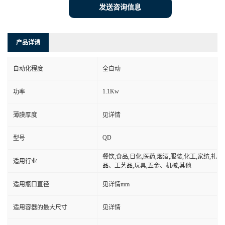
发送咨询信息
产品详请
自动化程度
全自动
1.1Kw
功率
薄膜厚度
见详情
QD
型号
餐饮,食品,日化,医药,烟酒,服装,化工,家纺,礼
适用行业
品、工艺品,玩具,五金、机械,其他
适用瓶口直径
见详情mm
适用容器的最大尺寸
见详情