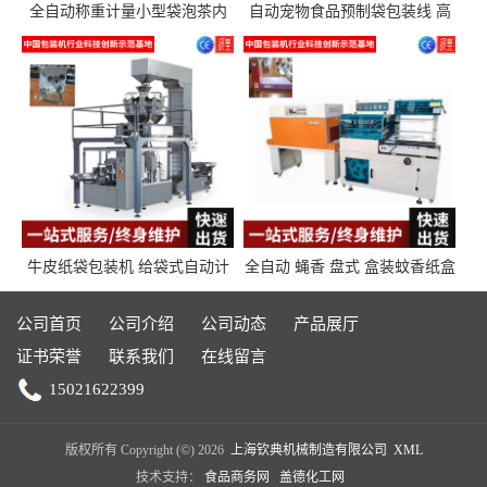
全自动称重计量小型袋泡茶内
自动宠物食品预制袋包装线 高
外袋包装机三角包茶叶包装机
精度称重分装给袋式包装机
牛皮纸袋包装机 给袋式自动计
全自动 蝇香 盘式 盒装蚊香纸盒
量封口包装机填充机械 给袋式
热收缩枕式包装机
包装机
公司首页
公司介绍
公司动态
产品展厅
证书荣誉
联系我们
在线留言
15021622399
版权所有 Copyright (©) 2026
上海钦典机械制造有限公司
XML
技术支持：
食品商务网
盖德化工网