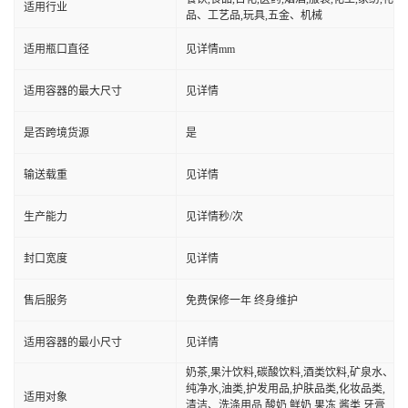
适用行业
品、工艺品,玩具,五金、机械
适用瓶口直径
见详情mm
适用容器的最大尺寸
见详情
是否跨境货源
是
输送载重
见详情
生产能力
见详情秒/次
封口宽度
见详情
售后服务
免费保修一年 终身维护
适用容器的最小尺寸
见详情
奶茶,果汁饮料,碳酸饮料,酒类饮料,矿泉水、
纯净水,油类,护发用品,护肤品类,化妆品类,
适用对象
清洁、洗涤用品,酸奶,鲜奶,果冻,酱类,牙膏,