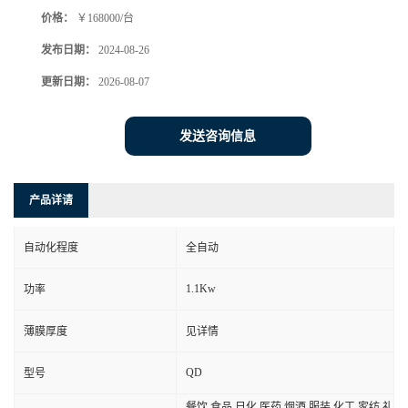
价格：
￥168000/台
发布日期：
2024-08-26
更新日期：
2026-08-07
发送咨询信息
产品详请
自动化程度
全自动
1.1Kw
功率
薄膜厚度
见详情
QD
型号
餐饮,食品,日化,医药,烟酒,服装,化工,家纺,礼