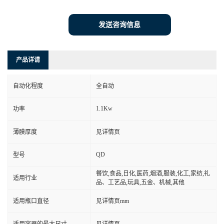
发送咨询信息
产品详请
自动化程度
全自动
1.1Kw
功率
薄膜厚度
见详情页
QD
型号
餐饮,食品,日化,医药,烟酒,服装,化工,家纺,礼
适用行业
品、工艺品,玩具,五金、机械,其他
适用瓶口直径
见详情页mm