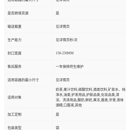
适用容器的最大尺寸
见详情页
是否跨境货源
是
输送载重
见详情页
生产能力
见详情页秒/次
150-250MM
封口宽度
售后服务
一年保修终生维护
适用容器的最小尺寸
见详情页
奶茶,果汁饮料,碳酸饮料,酒类饮料,矿泉水、纯
净水,油类,护发用品,护肤品类,化妆品类,清
适用对象
洁、洗涤用品,酸奶,鲜奶,果冻,酱类,牙膏,液体
酒精,口服液,其他
加工定制
是
包装类型
袋