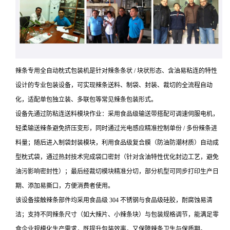
辣条专用全自动枕式包装机是针对辣条条状 / 块状形态、含油易粘连的特性
设计的专业包装设备，可实现辣条送料、制袋、封装、裁切的全流程自动
化，适配单包独立装、多联包等常见辣条包装形式。
设备先通过防粘连送料模块作业：采用食品级输送带搭配可调速伺服电机，
轻柔输送辣条避免挤压变形，同时通过光电感应精准控制单份 / 多份辣条进
料量；随后进入制袋封装模块，利用食品级复合膜（防油防潮材质）自动成
型枕式袋，通过热封技术完成袋口密封（针对含油特性优化封边工艺，避免
油污影响密封性）；最后经裁切模块精准分切，部分机型可同步打印生产日
期、添加易撕口，方便消费者使用。
该设备接触辣条部件均采用食品级 304 不锈钢与食品级硅胶，耐腐蚀易清
洁；支持不同辣条尺寸（如大辣片、小辣条块）与包装规格调节，能满足零
食企业规模化生产需求，既提升包装效率，又保障辣条卫生与保质期。