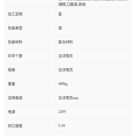
酒精,口服液,其他
加工定制
是
包装类型
袋
包装材料
复合材料
印字个数
见详情页
规格
见详情页
400kg
重量
适用瓶高
见详情页mm
220V
电源
5-20
封口速度