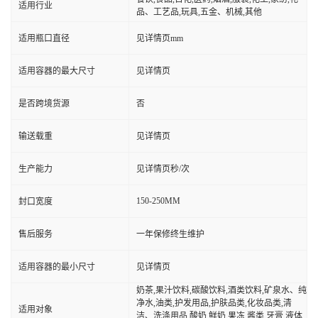
适用行业
品、工艺品,玩具,五金、机械,其他
适用瓶口直径
见详情页mm
适用容器的最大尺寸
见详情页
是否跨境货源
否
输送载重
见详情页
生产能力
见详情页秒/次
150-250MM
封口宽度
售后服务
一年保修终生维护
适用容器的最小尺寸
见详情页
奶茶,果汁饮料,碳酸饮料,酒类饮料,矿泉水、纯
净水,油类,护发用品,护肤品类,化妆品类,清
适用对象
洁、洗涤用品,酸奶,鲜奶,果冻,酱类,牙膏,液体