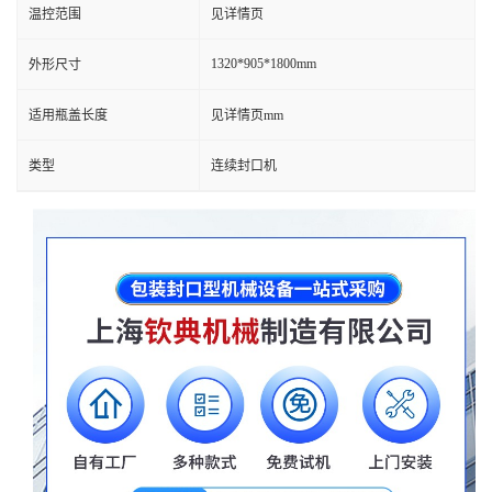
温控范围
见详情页
1320*905*1800mm
外形尺寸
适用瓶盖长度
见详情页mm
类型
连续封口机