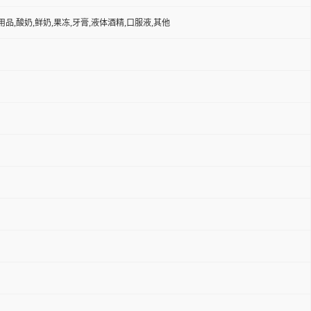
品,酸奶,鲜奶,果冻,牙膏,液体酒精,口服液,其他