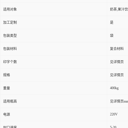
适用对象
奶茶,果汁饮
加工定制
是
包装类型
袋
包装材料
复合材料
印字个数
见详情页
规格
见详情页
400kg
重量
适用瓶高
见详情页m
220V
电源
5-20
封口速度