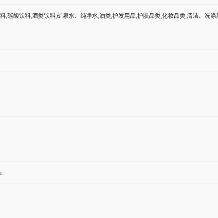
料,碳酸饮料,酒类饮料,矿泉水、纯净水,油类,护发用品,护肤品类,化妆品类,清洁、洗涤用
m