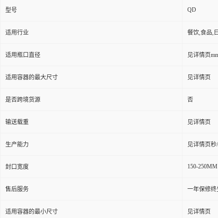
QD
型号
适用行业
餐饮,食品,
适用瓶口直径
见详情页m
适用容器的最大尺寸
见详情页
是否跨境货源
否
输送载重
见详情页
生产能力
见详情页秒
150-250MM
封口宽度
售后服务
一年保修终
适用容器的最小尺寸
见详情页