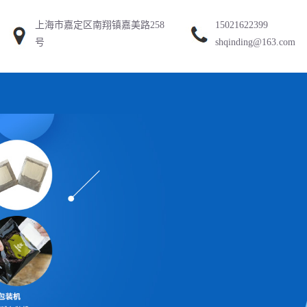
上海市嘉定区南翔镇嘉美路258
15021622399
号
shqinding@163.com