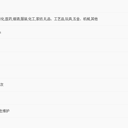
日化,医药,烟酒,服装,化工,家纺,礼品、工艺品,玩具,五金、机械,其他
m
/次
生维护