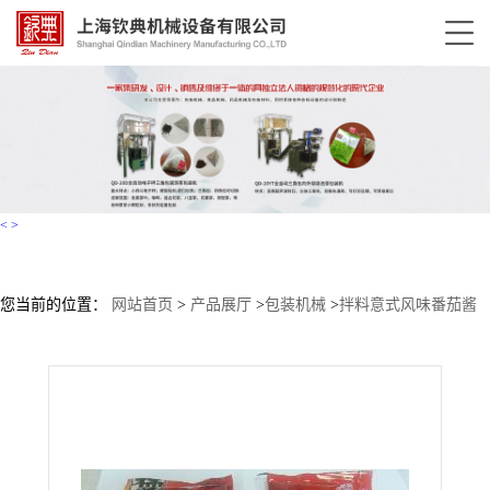
<
>
您当前的位置：
网站首页
>
产品展厅
>
包装机械
>
拌料意式风味番茄酱
｜牛肉酱，一拌即香，百搭下饭