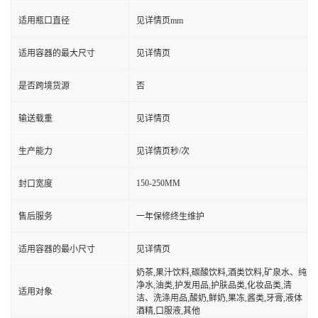
适用瓶口直径
见详情页mm
适用容器的最大尺寸
见详情页
是否跨境货源
否
输送载重
见详情页
生产能力
见详情页秒/次
150-250MM
封口宽度
售后服务
一年保修终生维护
适用容器的最小尺寸
见详情页
奶茶,果汁饮料,碳酸饮料,酒类饮料,矿泉水、纯
净水,油类,护发用品,护肤品类,化妆品类,清
适用对象
洁、洗涤用品,酸奶,鲜奶,果冻,酱类,牙膏,液体
酒精,口服液,其他