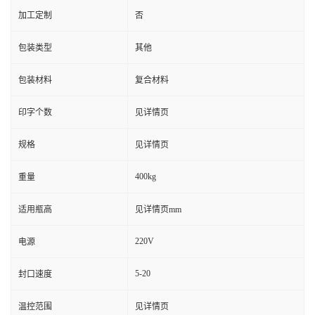
加工定制
否
包装类型
其他
包装材料
复合材料
印字个数
见详情页
规格
见详情页
400kg
重量
适用瓶高
见详情页mm
220V
电源
5-20
封口速度
温控范围
见详情页