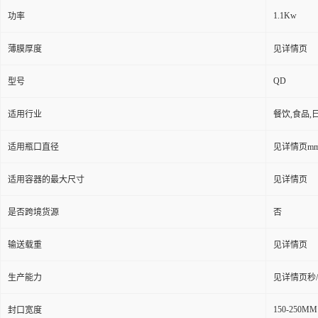
1.1Kw
功率
薄膜厚度
见详情页
QD
型号
适用行业
餐饮,食品,
适用瓶口直径
见详情页m
适用容器的最大尺寸
见详情页
是否跨境货源
否
输送载重
见详情页
生产能力
见详情页秒
150-250MM
封口宽度