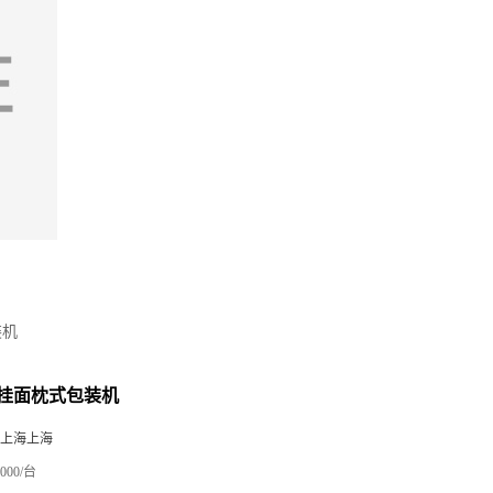
装机
挂面枕式包装机
 上海上海
000/台