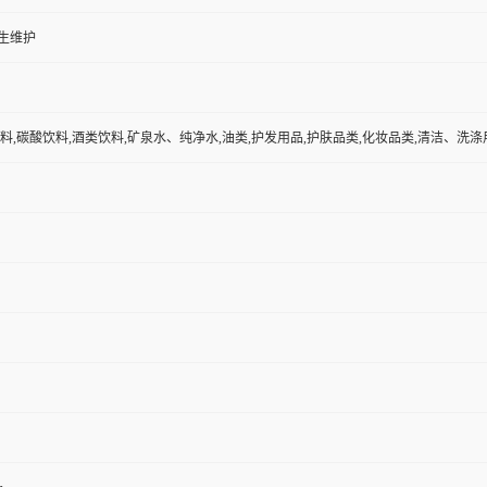
生维护
料,碳酸饮料,酒类饮料,矿泉水、纯净水,油类,护发用品,护肤品类,化妆品类,清洁、洗涤用