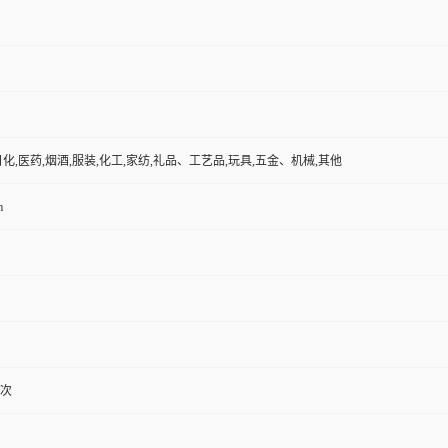
日化,医药,烟酒,服装,化工,家纺,礼品、工艺品,玩具,五金、机械,其他
m
/次