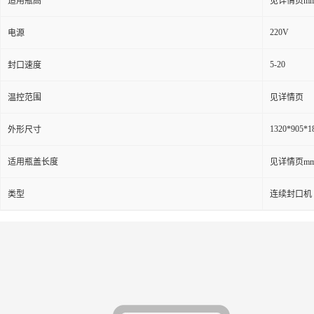
适用瓶高
见详情页m
220V
电源
5-20
封口速度
温控范围
见详情页
1320*905*
外形尺寸
适用瓶盖长度
见详情页m
类型
连续封口机