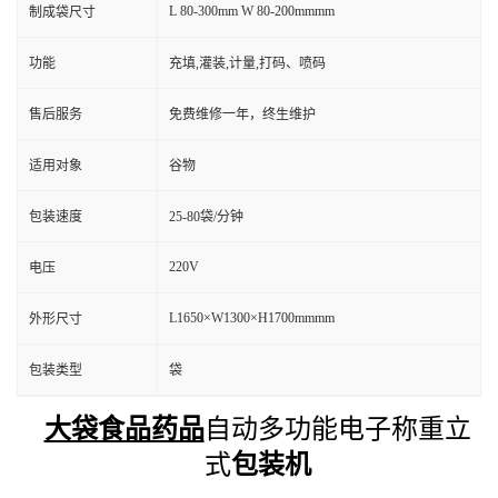
L 80-300mm W 80-200mmmm
制成袋尺寸
功能
充填,灌装,计量,打码、喷码
售后服务
免费维修一年，终生维护
适用对象
谷物
包装速度
25-80袋/分钟
220V
电压
L1650×W1300×H1700mmmm
外形尺寸
包装类型
袋
大袋食品药品
自动多功能电子称重立
式
包装机