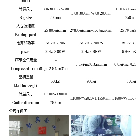
model
制袋尺寸
L 80-300mm W 80
L100-350mm
L 80-300mm W 80-200mm
B
ag size
-200mm
250m
大包装速度
25-80bags/min
2×80bags/min=160 bags/min
25-70 bags
P
acking speed
电源和功率
AC220V, 50-
AC220V, 50Hz-
AC220V, 
power
60Hz, 3.0KW
60Hz, 6.0KW
60Hz, 5
压缩空气用量
6-
6-8kg/m2,0.3.m3/min
6-8kg/m2, 0.
C
ompressed air cost
8kg/m2,0.15m3/min
整机重量
500kg
950kg
700kg
M
achine weight
外型尺寸
L1650×W1300×H
L1800×W2020×H1550mm
L1600×W1150
O
utline dimension
1700mm
公司车间图