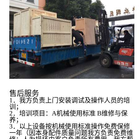
售后服务
1
．我方负责上门安装调试及操作人员的培
训；
2
．培训项目：
A
机械使用标准
B
维修与保
养；
3
．以上设备按机械使用标准操作免费保修
一年（因本身配件质量问题我方负责免费维