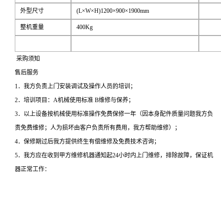
外型尺寸
(L×W×H)1200×900×1900mm
整机重量
400Kg
采购须知
售后服务
1．我方负责上门安装调试及操作人员的培训；
2．培训项目：A机械使用标准 B维修与保养；
3．以上设备按机械使用标准操作免费保修一年（因本身配件质量问题我方负
责免费维修；人为损坏由客户负责所有费用，我方帮助维修）；
4．保修期过后我方提供终生有偿维修及免费技术咨询；
5．我方应在收到甲方维修机器通知起24小时内上门维修，排除故障，保证机
器正常工作：