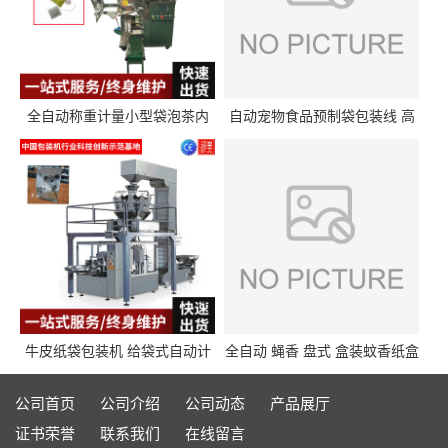
全自动称重计量小型袋泡茶内
自动宠物食品预制袋包装线 高
外袋包装机三角包茶叶包装机
精度称重分装给袋式包装机
牛皮纸袋包装机 给袋式自动计
全自动 蝇香 盘式 盒装蚊香纸盒
量封口包装机填充机械 给袋式
热收缩枕式包装机
包装机
公司首页
公司介绍
公司动态
产品展厅
证书荣誉
联系我们
在线留言