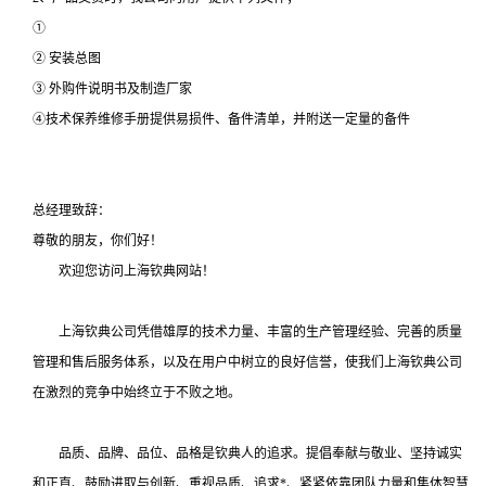
①
② 安装总图
③ 外购件说明书及制造厂家
④技术保养维修手册提供易损件、备件清单，并附送一定量的备件
总经理致辞：
尊敬的朋友，你们好！
欢迎您访问上海钦典网站！
上海钦典公司凭借雄厚的技术力量、丰富的生产管理经验、完善的质量
管理和售后服务体系，以及在用户中树立的良好信誉，使我们上海钦典公司
在激烈的竞争中始终立于不败之地。
品质、品牌、品位、品格是钦典人的追求。提倡奉献与敬业、坚持诚实
和正直、鼓励进取与创新、重视品质、追求*、紧紧依靠团队力量和集体智慧