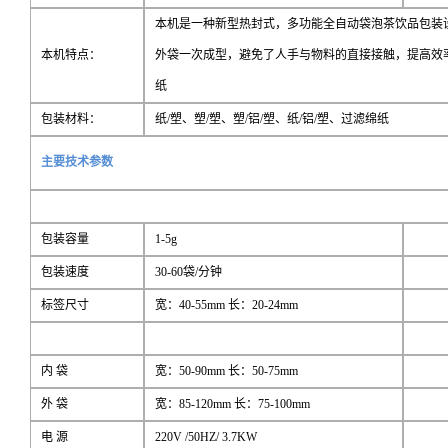
本机是一种新型热封式，多功能全自动袋泡茶饮品包装
本机特点：
外袋一次成型，避免了人手与物料的直接接触，提高效
纸
包装材料：
纸/塑、塑/塑、塑/铝/塑、纸/铝/塑、过滤绵纸
主要技术参数
包装容量
1-5g
包装速度
30-60袋/分钟
标签尺寸
宽：40-55mm 长：20-24mm
内 袋
宽：50-90mm 长：50-75mm
外 袋
宽：85-120mm 长：75-100mm
电 源
220V /50HZ/ 3.7KW