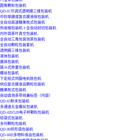
八宝茶包装机
圆角颗粒包装机
QD-01可调式透明膜三维包装机
中封单膜或复合膜液体包装机
全自动高速糖果枕式包装机
热收缩包装机＋全自动封切包装机
内外袋茶叶真空包装机
全自动三角包袋泡茶包装机
全自动颗粒包装套机
透明膜三维包装机
液体包装机
酱体包装机
链斗式称重包装机
螺丝包装机
下走纸式伺服电机枕包机
供应复合膜食品颗粒包装机
糖果枕式包装机
自动袋泡茶带线兼标签（内袋）
QD-65粉末包装机
多通道五金螺丝包装机
QD-420/520电子秤颗粒包装机
给袋式包装机
多列颗粒包装机
QD-99异形袋包装机
QD-60D多物料食品包装机