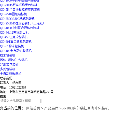
QD-1000中封单膜液体包装机
QD-60DS链斗式称重包装机
QD-5K半自动颗粒称重包装机
QD-2510圆瓶贴标机
QD-250C/350C枕式包装机
QD-250B/D枕式包装机（上走纸）
QD-1000中封复合液体包装机
QD-4/8/12充填封口机
QD450往复式包装机
QD-60T五金螺丝包装机
QD-61粉末包装机
QD-100全自动热收缩机
粉末包装机
酱体（液体）包装机
异形袋包装机
多列包装机
全自动热收缩机
联系我们
联系人：杨志国
电话：15021622399
地址：上海市嘉定区南翔镇嘉美路258号
搜索
您当前的位置：
网站首页
>
产品展厅
>
qd-18kf内外袋挂耳咖啡包装机